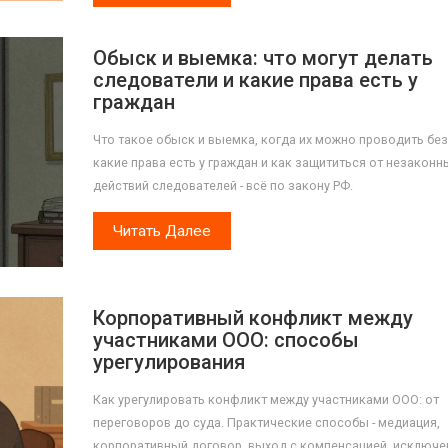
Обыск и выемка: что могут делать
следователи и какие права есть у
граждан
Что такое обыск и выемка, когда их можно проводить без
какие права есть у граждан и как защититься от незаконн
действий следователей - всё по закону РФ.
Читать Далее
Корпоративный конфликт между
участниками ООО: способы
урегулирования
Как урегулировать конфликт между участниками ООО: от
переговоров до суда. Практические способы - медиация,
корпоративный договор, выход с компенсацией, исключен