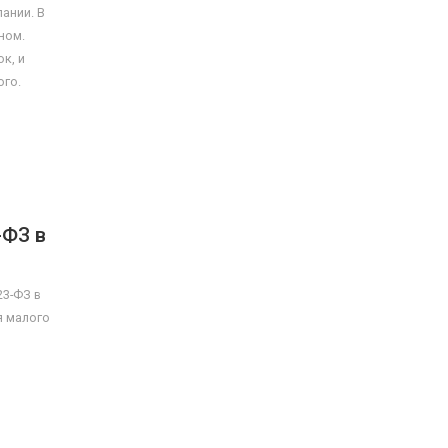
ании. В
ном.
к, и
ого.
-ФЗ в
23-ФЗ в
я малого