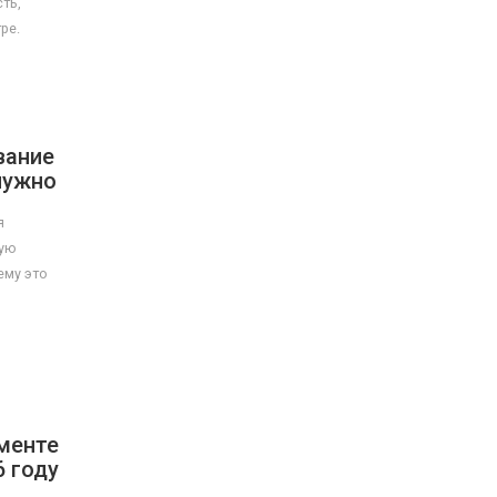
ть,
ре.
вание
нужно
я
ную
ему это
менте
6 году