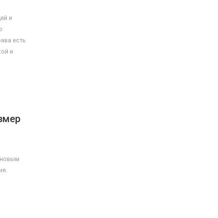
ий и
о
рава есть
кой и
змер
о новым
ия.