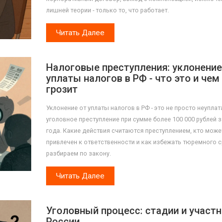
лишней теории - только то, что работает.
Читать Далее
Налоговые преступления: уклонение
уплаты налогов в РФ - что это и чем
грозит
Уклонение от уплаты налогов в РФ - это не просто неуплата
уголовное преступление при сумме более 100 000 рублей з
года. Какие действия считаются преступлением, кто може
привлечен к ответственности и как избежать тюремного с
разбираем по закону.
Читать Далее
Уголовный процесс: стадии и участн
России