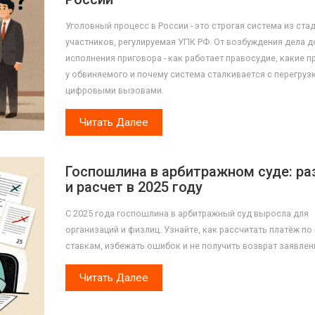
Уголовный процесс в России - это строгая система из стад
участников, регулируемая УПК РФ. От возбуждения дела д
исполнения приговора - как работает правосудие, какие п
у обвиняемого и почему система сталкивается с перегруз
цифровыми вызовами.
Читать Далее
Госпошлина в арбитражном суде: ра
и расчет в 2025 году
С 2025 года госпошлина в арбитражный суд выросла для
организаций и физлиц. Узнайте, как рассчитать платёж п
ставкам, избежать ошибок и не получить возврат заявлен
Читать Далее