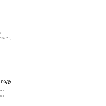
у
арианты,
 году
но,
жет