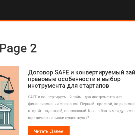
 Page 2
Договор SAFE и конвертируемый зай
правовые особенности и выбор
инструмента для стартапов
SAFE и конвертируемый займ - два инструмента для
финансирования стартапов. Первый - простой, но рискова
второй - надежный, но сложный. Как выбрать между ними 
юридические риски существуют?
Читать Далее