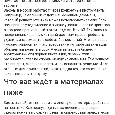
помогает не остаться без земли, когда город хочет её
забрать.
Законы в России работают через конкретные инструменты.
Например,
Земельный кодекс РФ
,
основной документ,
который решает, кто и как может использовать землю
. Если
вам пришло уведомление о выкупе участка — это не приговор,
а процесс, прописанный в этом кодексе. Или
ФЗ-152
,
закон о
персональных данных, который даёт вам право требовать
удалить информацию о себе из баз компаний
. Это не просто
«можно попросить» — это требование, которое организации
обязаны выполнять в срок. А если вы ведёте бизнес —
арбитражный суд первой инстанции
,
первый этап
разбирательства по спорам между компаниями
. Там решают,
кто виноват, сколько платить и как исполнить решение. И всё
это — не для юристов в пиджаках, а для тех, кто хочет понять,
как не попасть в ловушку.
Что вас ждёт в материалах
ниже
Здесь вы найдёте не теорию, а инструкции, которые работают
на практике. Как вернуть деньги за лечение, когда врач
сделал всё не так. Как не потерять квартиру при аренде, если