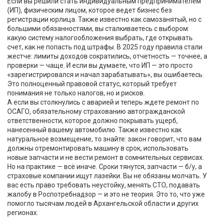
Если вы решили стать
индивидуальным предпринимателем
(ИП)
,
физическим лицом, которое ведет бизнес без
регистрации юрлица
. Также известно как
самозанятый
, но с
большими обязанностями
, вы сталкиваетесь с выбором:
какую систему налогообложения выбрать, где открывать
счет, как не попасть под штрафы. В 2025 году правила стали
жестче: лимиты доходов сократились, отчетность — точнее, а
проверки — чаще. И если вы думаете, что ИП — это просто
«зарегистрировался и начал зарабатывать», вы ошибаетесь.
Это полноценный правовой статус, который требует
понимания не только налогов, но и рисков.
А если вы столкнулись с аварией и теперь ждете ремонт по
ОСАГО
,
обязательному страхованию автогражданской
ответственности, которое должно покрывать ущерб,
нанесенный вашему автомобилю
. Также известно как
натуральное возмещение
, то знайте: закон говорит, что вам
должны отремонтировать машину в срок, использовать
новые запчасти и не вести ремонт в сомнительных сервисах.
Но на практике — всё иначе. Сроки тянутся, запчасти — б/у, а
страховые компании ищут лазейки. Вы не обязаны молчать. У
вас есть право требовать неустойку, менять СТО, подавать
жалобу в Роспотребнадзор — и это не теория. Это то, что уже
помогло тысячам людей в Архангельской области и других
регионах.