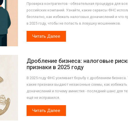
Проверка контрагентов - обязательная процедура для все
российских компаний. Узнайте, какие сервисы ФНС испол
бесплатно, как избежать налоговых доначислений и что п
в 2025 году, чтобы не попасть в ловушку мошенников.
Читать Далее
Дробление бизнеса: налоговые риск
признаки в 2025 году
В 2025 году ФНС усиливает борьбу с дроблением бизнеса. 
какие признаки выдают незаконные схемы, как избежать
доначислений и почему амнистия - последний шанс для тех
ещё не исправился.
Читать Далее