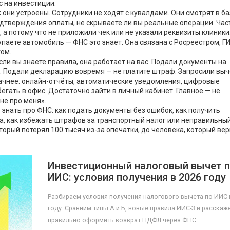
 на инвестиции.
к они устроены. Сотрудники не ходят с кувалдами. Они смотрят в ба
одтверждения оплаты, не скрываете ли вы реальные операции. Час
 а потому что не приложили чек или не указали реквизиты клиники.
упаете автомобиль — ФНС это знает. Она связана с Росреестром, 
гом.
Если вы знаете правила, она работает на вас. Подали документы на
ей. Подали декларацию вовремя — не платите штраф. Запросили выч
рачнее: онлайн-отчёты, автоматические уведомления, цифровые
гать в офис. Достаточно зайти в личный кабинет. Главное — не
не про меня».
 знать про ФНС: как подать документы без ошибок, как получить
ка, как избежать штрафов за транспортный налог или неправильны
орый потерял 100 тысяч из-за опечатки, до человека, который вер
.
Инвестиционный налоговый вычет 
ИИС: условия получения в 2026 году
Разбираем условия получения налогового вычета по ИИС 
году. Сравним типы А и Б, новые правила ИИС-3 и расскаж
правильно оформить возврат НДФЛ через ФНС.