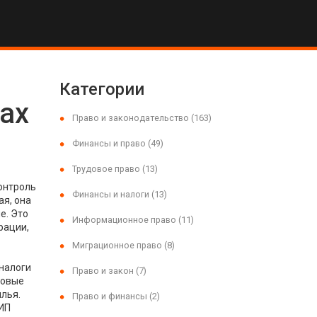
Категории
ках
Право и законодательство
(163)
Финансы и право
(49)
Трудовое право
(13)
онтроль
Финансы и налоги
(13)
ая
, она
е.
Это
Информационное право
(11)
рации,
Миграционное право
(8)
 налоги
Право и закон
(7)
говые
илья
.
Право и финансы
(2)
 ИП