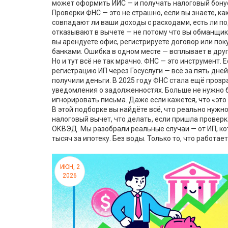
может оформить ИИС — и получать налоговый бонус
Проверки ФНС — это не страшно, если вы знаете, ка
совпадают ли ваши доходы с расходами, есть ли п
отказывают в вычете — не потому что вы обманщик,
вы арендуете офис, регистрируете договор или пок
банками. Ошибка в одном месте — всплывает в дру
Но и тут всё не так мрачно. ФНС — это инструмент. 
регистрацию ИП через Госуслуги — всё за пять дн
получили деньги. В 2025 году ФНС стала ещё проз
уведомления о задолженностях. Больше не нужно бе
игнорировать письма. Даже если кажется, что «это 
В этой подборке вы найдёте всё, что реально нужно
налоговый вычет, что делать, если пришла провер
ОКВЭД. Мы разобрали реальные случаи — от ИП, кот
тысяч за ипотеку. Без воды. Только то, что работает
ИЮН, 2
2026