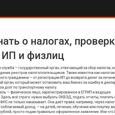
нать о налогах, провер
 ИП и физлиц
служба — государственный орган, отвечающий за сбор налогов, к
едение реестров налогоплательщиков
. Также известна как
налогов
ого гражданина — от регистрации ИП до возврата денег за лечени
ый орган, который может остановить ваш бизнес за ошибку в декла
за долг по транспортному налогу.
ль — физическое лицо, зарегистрированное в ЕГРИП и ведущее
. Здесь всё строго: нужно выбрать ОКВЭД, подать отчеты, платить
 ФНС не только наказывает. Она даёт права: например, через
нало
ооблагаемый доход, — на детей, лечение, обучение или покупку ж
 рублей, просто подав правильно оформленное заявление. Или что