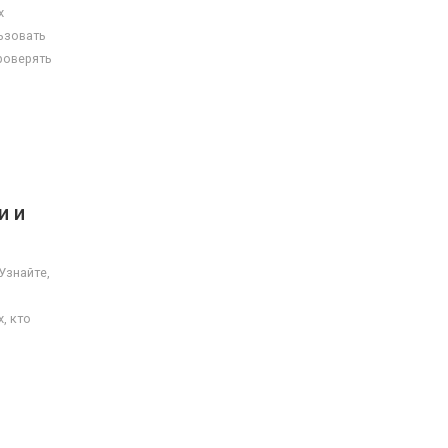
х
ьзовать
роверять
и и
Узнайте,
, кто