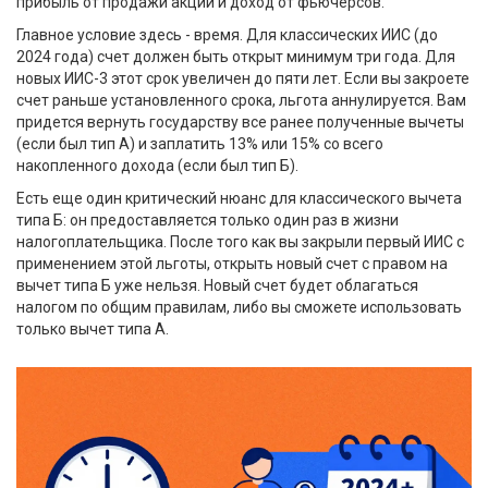
прибыль от продажи акций и доход от фьючерсов.
Главное условие здесь - время. Для классических ИИС (до
2024 года) счет должен быть открыт минимум три года. Для
новых ИИС-3 этот срок увеличен до пяти лет. Если вы закроете
счет раньше установленного срока, льгота аннулируется. Вам
придется вернуть государству все ранее полученные вычеты
(если был тип А) и заплатить 13% или 15% со всего
накопленного дохода (если был тип Б).
Есть еще один критический нюанс для классического вычета
типа Б: он предоставляется только один раз в жизни
налогоплательщика. После того как вы закрыли первый ИИС с
применением этой льготы, открыть новый счет с правом на
вычет типа Б уже нельзя. Новый счет будет облагаться
налогом по общим правилам, либо вы сможете использовать
только вычет типа А.