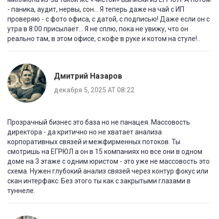
- паника, аудит, нервы, сон... Я теперь даже на чай с ИП
проверяю - с фото офиса, с датой, с подписью! Даже если он с
утра в 8:00 присылает... Я не сплю, пока не увижу, что он
реально там, в этом офисе, с кофе в руке и котом на стуле!..
Дмитрий Назаров
декабря 5, 2025 AT 08:22
Прозрачный бизнес это база но не панацея. Массовость
директора - да критично но не хватает анализа
корпоративных связей и межфирменных потоков. Ты
смотришь на ЕГРЮЛ а он в 15 компаниях но все они в одном
доме на 3 этаже с одним юристом - это уже не массовость это
схема. Нужен глубокий анализ связей через контур фокус или
скан интерфакс. Без этого ты как с закрытыми глазами в
туннеле.