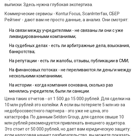
выписки. Здесь нужна глубокая экспертиза.
Коммерческие сервисы -
Kontur.Focus
,
ScanInterfax
,
СБЕР
Рейтинг
- дают вам не просто данные, а анализ. Они смотрят:
На связи между учредителями - не связаны ли они с уже
ликвидированными компаниями;
На судебных делах - есть ли арбитражные дела, взыскания,
банкротства;
На репутации - есть ли жалобы, отзывы, публикации в СМИ;
На финансовых потоках - не переливаются ли деньги между
несколькими компаниями;
На истории - когда компания основана, сколько раз
менялись учредители, были ли санкции.
Цена таких отчетов - от 1 500 до 15 000 рублей. Для сделки на
10 млн рублей это копейки. А если вы потеряете 5 млн из-за
недобросовестного партнера - это уже не цена, это
катастрофа. По данным Seldon Group, для сделок свыше 10
млн рублей рекомендуется привлекать внешнего аудитора.
Это стоит от 50 000 рублей, но дает вам юридическую защиту:
если налоговая начнет разбирательство, вы можете показать