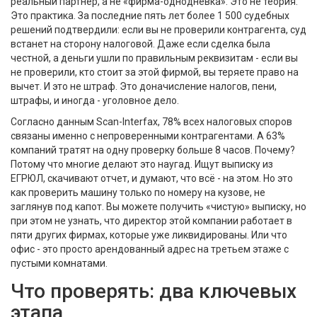
реальный партнер, а не «фирма-однодневка». Это не теория.
Это практика. За последние пять лет более 1 500 судебных
решений подтвердили: если вы не проверили контрагента, суд
встанет на сторону налоговой. Даже если сделка была
честной, а деньги ушли по правильным реквизитам - если вы
не проверили, кто стоит за этой фирмой, вы теряете право на
вычет. И это не штраф. Это доначисление налогов, пени,
штрафы, и иногда - уголовное дело.
Согласно данным Scan-Interfax, 78% всех налоговых споров
связаны именно с непроверенными контрагентами. А 63%
компаний тратят на одну проверку больше 8 часов. Почему?
Потому что многие делают это наугад. Ищут выписку из
ЕГРЮЛ, скачивают отчет, и думают, что всё - на этом. Но это
как проверить машину только по номеру на кузове, не
заглянув под капот. Вы можете получить «чистую» выписку, но
при этом не узнать, что директор этой компании работает в
пяти других фирмах, которые уже ликвидированы. Или что
офис - это просто арендованный адрес на третьем этаже с
пустыми комнатами.
Что проверять: два ключевых
этапа