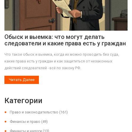
Обыск и выемка: что могут делать
следователи и какие права есть у граждан
Что такое обыск и выемка, когда их можно проводить без суда,
какие права есть у граждан и как защититься от незаконных
действий следователей - всё по закону РФ.
Читать Далее
Категории
Право и законодательство
(161)
Финансы и право
(49)
Финансы и налоги
(13)