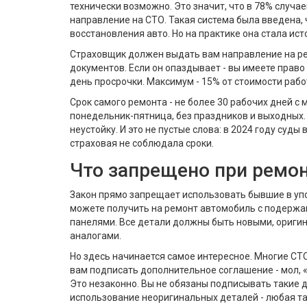
технически возможно. Это значит, что в 78% случа
направление на СТО. Такая система была введена,
восстановления авто. Но на практике она стала ис
Страховщик должен выдать вам направление на рем
документов. Если он опаздывает - вы имеете право
день просрочки. Максимум - 15% от стоимости рабо
Срок самого ремонта - не более 30 рабочих дней с
понедельник-пятница, без праздников и выходных.
неустойку. И это не пустые слова: в 2024 году суды
страховая не соблюдала сроки.
Что запрещено при ремо
Закон прямо запрещает использовать бывшие в упо
можете получить на ремонт автомобиль с подерж
панелями. Все детали должны быть новыми, ориг
аналогами.
Но здесь начинается самое интересное. Многие С
вам подписать дополнительное соглашение - мол, 
Это незаконно. Вы не обязаны подписывать такие д
использование неоригинальных деталей - любая та