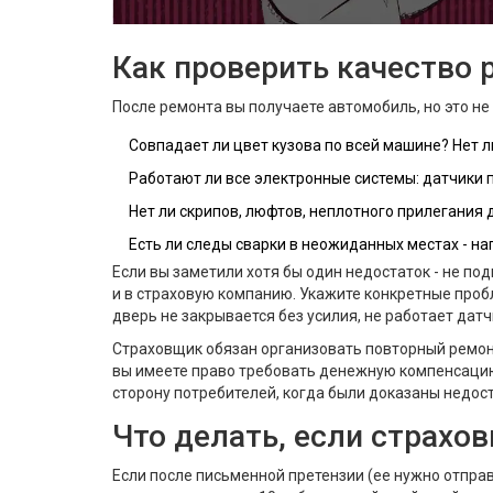
Как проверить качество 
После ремонта вы получаете автомобиль, но это не 
Совпадает ли цвет кузова по всей машине? Нет 
Работают ли все электронные системы: датчики 
Нет ли скрипов, люфтов, неплотного прилегания 
Есть ли следы сварки в неожиданных местах - н
Если вы заметили хотя бы один недостаток - не по
и в страховую компанию. Укажите конкретные проб
дверь не закрывается без усилия, не работает дат
Страховщик обязан организовать повторный ремонт з
вы имеете право требовать денежную компенсацию 
сторону потребителей, когда были доказаны недос
Что делать, если страхо
Если после письменной претензии (ее нужно отпра