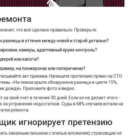
ремонта
значит, что всё сделано правильно. Проверьте:
ли разницы в оттенке между новой и старой деталью?
парковки, камеры, адаптивный круиз-контроль?
дверей или капота?
апример, на лонжеронах или поперечинах?
дписывайте акт приемки. Напишите претензию прямо на СТО
лемы: «На левом крыле обнаружена разница в цвете 15%,
чик дождя». Приложите фото и видео.
а свой счет в течение 30 дней. Если он не делает этого -
за устранение недостатков. Суды в 68% случаев встали на
татки ремонта.
вщик игнорирует претензию
вить заказным письмом с описью вложения) страховщик не