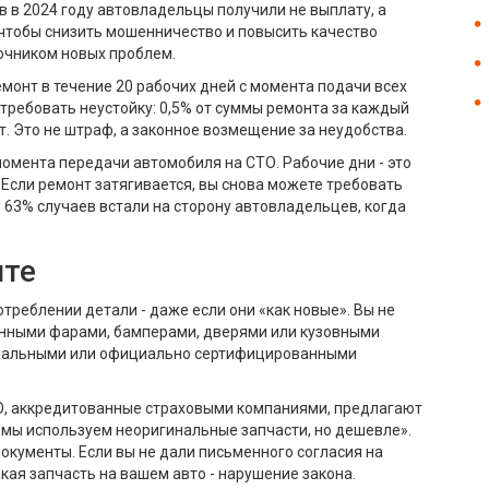
ев в 2024 году автовладельцы получили не выплату, а
 чтобы снизить мошенничество и повысить качество
точником новых проблем.
онт в течение 20 рабочих дней с момента подачи всех
 требовать неустойку: 0,5% от суммы ремонта за каждый
т. Это не штраф, а законное возмещение за неудобства.
 момента передачи автомобиля на СТО. Рабочие дни - это
 Если ремонт затягивается, вы снова можете требовать
 в 63% случаев встали на сторону автовладельцев, когда
нте
треблении детали - даже если они «как новые». Вы не
анными фарами, бамперами, дверями или кузовными
инальными или официально сертифицированными
ТО, аккредитованные страховыми компаниями, предлагают
«мы используем неоригинальные запчасти, но дешевле».
окументы. Если вы не дали письменного согласия на
кая запчасть на вашем авто - нарушение закона.