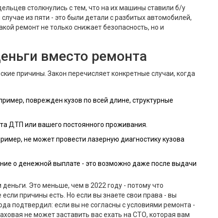
дельцев столкнулись с тем, что на их машины ставили б/у
случае из пяти - это были детали с разбитых автомобилей,
кой ремонт не только снижает безопасность, но и
деньги вместо ремонта
еские причины. Закон перечисляет конкретные случаи, когда
ример, поврежден кузов по всей длине, структурные
ста ДТП или вашего постоянного проживания.
пример, не может провести лазерную диагностику кузова
ние о денежной выплате - это возможно даже после выдачи
деньги. Это меньше, чем в 2022 году - потому что
если причины есть. Но если вы знаете свои права - вы
ода подтвердил: если вы не согласны с условиями ремонта -
аховая не может заставить вас ехать на СТО, которая вам