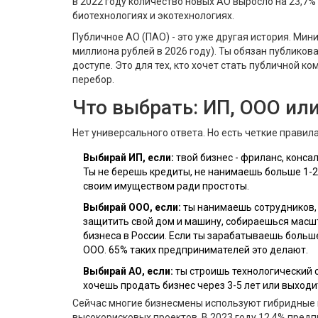
в 2022 году количество новых АО выросло на 23,7% -
биотехнологиях и экотехнологиях.
Публичное АО (ПАО) - это уже другая история. Мин
миллиона рублей в 2026 году). Ты обязан публиков
доступе. Это для тех, кто хочет стать публичной ко
перебор.
Что выбрать: ИП, ООО ил
Нет универсального ответа. Но есть четкие правила
Выбирай ИП, если:
твой бизнес - фриланс, консал
Ты не берешь кредиты, не нанимаешь больше 1-2 
своим имуществом ради простоты.
Выбирай ООО, если:
ты нанимаешь сотрудников,
защитить свой дом и машину, собираешься масшт
бизнеса в России. Если ты зарабатываешь больше 
ООО. 65% таких предпринимателей это делают.
Выбирай АО, если:
ты строишь технологический 
хочешь продать бизнес через 3-5 лет или выходит
Сейчас многие бизнесмены используют гибридные м
высокорисковых проектов. В 2023 году 12,4% предп