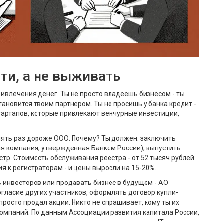
сти, а не выживать
ривлечения денег. Ты не просто владеешь бизнесом - ты
становится твоим партнером. Ты не просишь у банка кредит -
тартапов, которые привлекают венчурные инвестиции,
в пять раз дороже ООО. Почему? Ты должен: заключить
ая компания, утвержденная Банком России), выпустить
стр. Стоимость обслуживания реестра - от 52 тысяч рублей
ия к регистраторам - и цены выросли на 15-20%.
ь инвесторов или продавать бизнес в будущем - АО
огласие других участников, оформлять договор купли-
 просто продал акции. Никто не спрашивает, кому ты их
компаний. По данным Ассоциации развития капитала России,