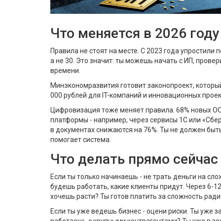
Что меняется в 2026 году
Правила не стоят на месте. С 2023 года упростили п
а не 30. Это значит: ты можешь начать с ИП, прове
времени.
Минэкономразвития готовит законопроект, который
000 рублей для IT-компаний и инновационных проект
Цифровизация тоже меняет правила. 68% новых ОО
платформы - например, через сервисы 1С или «Сбер
в документах снижаются на 76%. Ты не должен быть
помогает система.
Что делать прямо сейчас
Если ты только начинаешь - не трать деньги на слож
будешь работать, какие клиенты придут. Через 6-1
хочешь расти? Ты готов платить за сложность рад
Если ты уже ведешь бизнес - оцени риски. Ты уже 
работаешь с крупными контрагентами? Ты уже в зоне