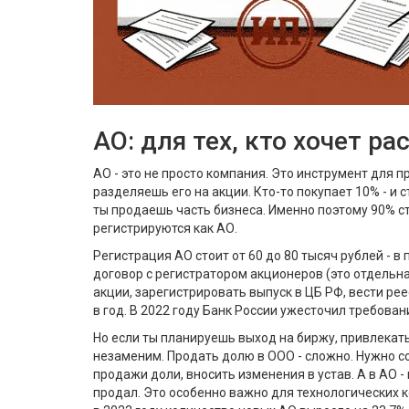
АО: для тех, кто хочет ра
АО - это не просто компания. Это инструмент для п
разделяешь его на акции. Кто-то покупает 10% - и 
ты продаешь часть бизнеса. Именно поэтому 90% с
регистрируются как АО.
Регистрация АО стоит от 60 до 80 тысяч рублей - 
договор с регистратором акционеров (это отдельн
акции, зарегистрировать выпуск в ЦБ РФ, вести рее
в год. В 2022 году Банк России ужесточил требован
Но если ты планируешь выход на биржу, привлекат
незаменим. Продать долю в ООО - сложно. Нужно с
продажи доли, вносить изменения в устав. А в АО -
продал. Это особенно важно для технологических 