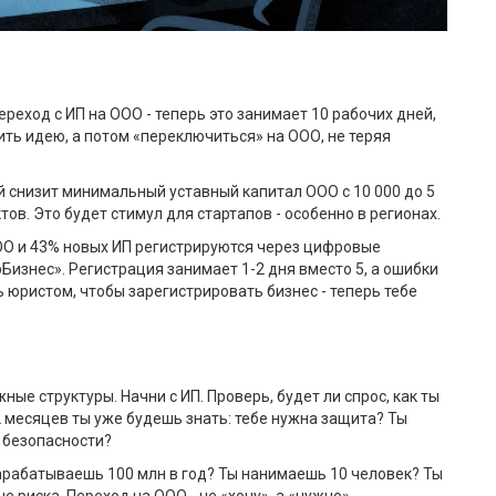
ереход с ИП на ООО - теперь это занимает 10 рабочих дней,
рить идею, а потом «переключиться» на ООО, не теряя
 снизит минимальный уставный капитал ООО с 10 000 до 5
ов. Это будет стимул для стартапов - особенно в регионах.
О и 43% новых ИП регистрируются через цифровые
Бизнес». Регистрация занимает 1-2 дня вместо 5, а ошибки
 юристом, чтобы зарегистрировать бизнес - теперь тебе
ные структуры. Начни с ИП. Проверь, будет ли спрос, как ты
2 месяцев ты уже будешь знать: тебе нужна защита? Ты
и безопасности?
зарабатываешь 100 млн в год? Ты нанимаешь 10 человек? Ты
 риска. Переход на ООО - не «хочу», а «нужно».