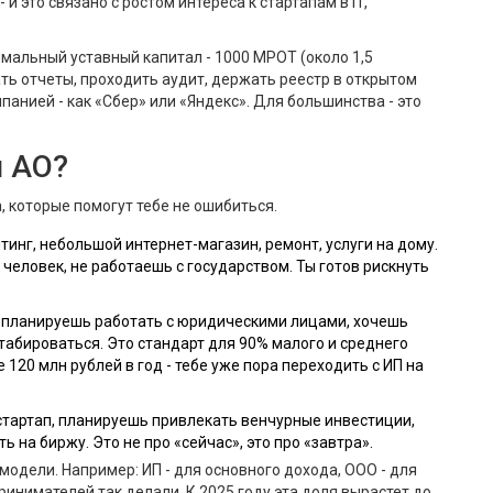
 и это связано с ростом интереса к стартапам в IT,
имальный уставный капитал - 1000 МРОТ (около 1,5
ать отчеты, проходить аудит, держать реестр в открытом
мпанией - как «Сбер» или «Яндекс». Для большинства - это
и АО?
, которые помогут тебе не ошибиться.
тинг, небольшой интернет-магазин, ремонт, услуги на дому.
человек, не работаешь с государством. Ты готов рискнуть
 планируешь работать с юридическими лицами, хочешь
абироваться. Это стандарт для 90% малого и среднего
120 млн рублей в год - тебе уже пора переходить с ИП на
стартап, планируешь привлекать венчурные инвестиции,
ь на биржу. Это не про «сейчас», это про «завтра».
одели. Например: ИП - для основного дохода, ООО - для
ринимателей так делали. К 2025 году эта доля вырастет до