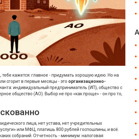
 тебе кажется: главное - придумать хорошую идею. Но на
или сгорит в первые месяцы - это
организационно-
арианта: индивидуальный предприниматель (ИП), общество с
ное общество (АО). Выбор не про «как проще» - он про то,
искованно
ридического лица, нет устава, нет учредительных
суслуги» или МФЦ, платишь 800 рублей госпошлины, и всё.
икаких собраний. Отчетность - минимум: налоговая