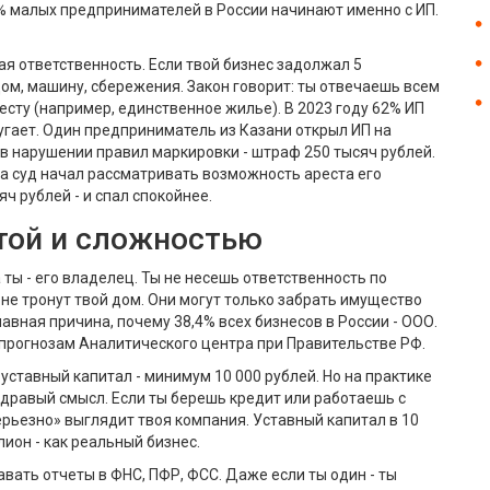
78% малых предпринимателей в России начинают именно с ИП.
я ответственность. Если твой бизнес задолжал 5
ом, машину, сбережения. Закон говорит: ты отвечаешь всем
есту (например, единственное жилье). В 2023 году 62% ИП
пугает. Один предприниматель из Казани открыл ИП на
 в нарушении правил маркировки - штраф 250 тысяч рублей.
, а суд начал рассматривать возможность ареста его
ч рублей - и спал спокойнее.
той и сложностью
а ты - его владелец. Ты не несешь ответственность по
не тронут твой дом. Они могут только забрать имущество
лавная причина, почему 38,4% всех бизнесов в России - ООО.
по прогнозам Аналитического центра при Правительстве РФ.
уставный капитал - минимум 10 000 рублей. Но на практике
а здравый смысл. Если ты берешь кредит или работаешь с
ерьезно» выглядит твоя компания. Уставный капитал в 10
ион - как реальный бизнес.
авать отчеты в ФНС, ПФР, ФСС. Даже если ты один - ты