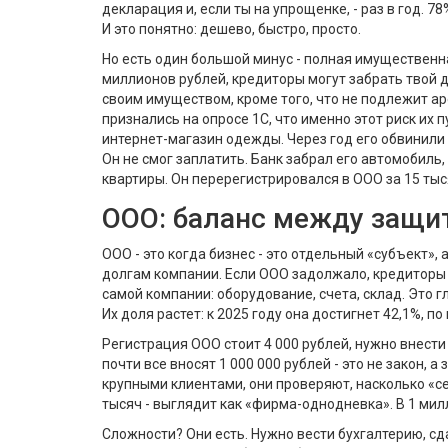
декларация и, если ты на упрощенке, - раз в год. 
И это понятно: дешево, быстро, просто.
Но есть один большой минус - полная имущественна
миллионов рублей, кредиторы могут забрать твой д
своим имуществом, кроме того, что не подлежит ар
признались на опросе 1С, что именно этот риск их 
интернет-магазин одежды. Через год его обвинили
Он не смог заплатить. Банк забрал его автомобиль
квартиры. Он перерегистрировался в ООО за 15 тыся
ООО: баланс между защи
ООО - это когда бизнес - это отдельный «субъект», 
долгам компании. Если ООО задолжало, кредиторы 
самой компании: оборудование, счета, склад. Это г
Их доля растет: к 2025 году она достигнет 42,1%, 
Регистрация ООО стоит 4 000 рублей, нужно внести 
почти все вносят 1 000 000 рублей - это не закон, 
крупными клиентами, они проверяют, насколько «с
тысяч - выглядит как «фирма-однодневка». В 1 милл
Сложности? Они есть. Нужно вести бухгалтерию, сд