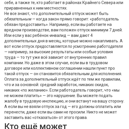
себе, а также те, кто работает в районах Крайнего Севера или
приравненных к ним местностях.
Не все знают, что дополнительный отпуск может быть
обязательным
— когда закон прямо говорит: «работодатель
обязан предоставить». Например, если вы работаете на
вредном производстве, вам положен отпуск минимум 7 дней.
Или если у вас ребёнок-инвалид — вам дают 4
дополнительных дня в месяц, которые можно накапливать. А
вот если отпуск
предоставляется по усмотрению работодателя
— например, за высокие результаты или особые условия
труда — то тут уже всё зависит от внутренних правил
компании. Но даже в этом случае, если вы в трудовом
договоре или коллективном соглашении нашли пункт про
такой отпуск — он становится обязательным для исполнения.
Оплата за дополнительный отпуск идёт по тем же правилам,
что и за основной: средний заработок, никаких скидок,
никаких «по желанию». Если работодатель говорит, что «мы
не можем платить» — это нарушение. Вы можете подать
жалобу в трудовую инспекцию, и они встанут на вашу сторону.
А если вы не взяли отпуск за год — его должны оплатить или
перенести, даже если вы сами не просили. Никто не может
заставить вас «отказаться» от этого права.
Кто ещё может