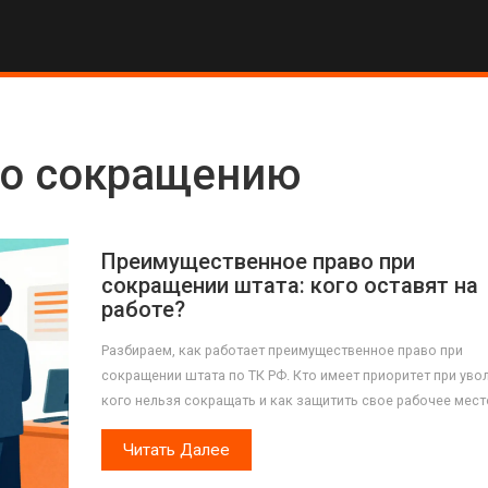
по сокращению
Преимущественное право при
сокращении штата: кого оставят на
работе?
Разбираем, как работает преимущественное право при
сокращении штата по ТК РФ. Кто имеет приоритет при уво
кого нельзя сокращать и как защитить свое рабочее мест
Читать Далее