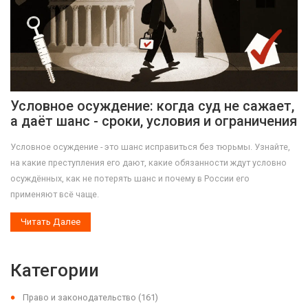
Условное осуждение: когда суд не сажает,
а даёт шанс - сроки, условия и ограничения
Условное осуждение - это шанс исправиться без тюрьмы. Узнайте,
на какие преступления его дают, какие обязанности ждут условно
осуждённых, как не потерять шанс и почему в России его
применяют всё чаще.
Читать Далее
Категории
Право и законодательство
(161)