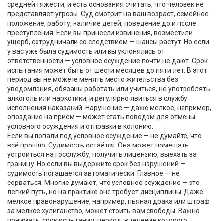
средней тяжести, и есть основания считать, что человек не
представляет угрозы. Суд смотрит на ваш возраст, семейное
положение, работу, наличие детей, поведение до и после
преступления. Если вы принесли извинения, возместили
ущерб, сотрудничали со следствием — шансы растут. Но если
у вас уже была судимость или вы уклонялись от
ответственности — условное осуждение почти не дают. Срок
испытания может быть от шести месяцев до пяти лет. В этот
период вы не можете менять место жительства без
уведомления, обязаны работать или учиться, не употреблять
алкоголь или наркотики, и регулярно явиться в службу
исполнения наказаний. Нарушение — даже мелкое, например,
опоздание на приём — может стать поводом для отмены
условного осуждения и отправки в колонию.
Если вы попали под условное осуждение — не думайте, что
всё прошло. Судимость остаётся. Она может помешать
устроиться на госслужбу, получить лицензию, выехать за
границу. Но если вы выдержите срок без нарушений —
судимость погашается автоматически. Главное — не
сорваться. Многие думают, что условное осуждение — это
лёгкий путь, но на практике оно требует дисциплины. Даже
мелкое правонарушение, например, пьяная драка или штраф
за мелкое хулиганство, может стоить вам свободы. Важно
понимать:
срок испытания
,
период, в течение которого