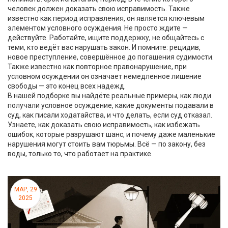
человек должен доказать свою исправимость
. Также
известно как
период исправления
, он является ключевым
элементом условного осуждения
. Не просто ждите —
действуйте. Работайте, ищите поддержку, не общайтесь с
теми, кто ведёт вас нарушать закон. И помните:
рецидив
,
новое преступление, совершённое до погашения судимости
.
Также известно как
повторное правонарушение
, при
условном осуждении он означает немедленное лишение
свободы
— это конец всех надежд.
В нашей подборке вы найдёте реальные примеры, как люди
получали условное осуждение, какие документы подавали в
суд, как писали ходатайства, и что делать, если суд отказал.
Узнаете, как доказать свою исправимость, как избежать
ошибок, которые разрушают шанс, и почему даже маленькие
нарушения могут стоить вам тюрьмы. Всё — по закону, без
воды, только то, что работает на практике.
МАР, 29
2025