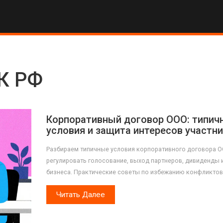
ГК РФ
Корпоративный договор ООО: типич
условия и защита интересов участн
Разбираем типичные условия корпоративного договора О
регулировать голосование, выход партнеров, дивиденды 
бизнеса. Практические советы по избежанию конфликтов
Читать Далее