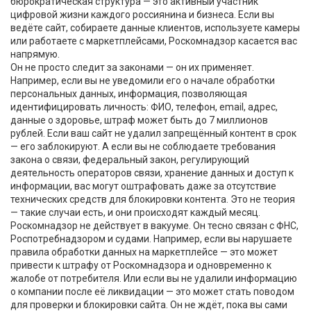
бюрократическая структура — это активный участник
цифровой жизни каждого россиянина и бизнеса. Если вы
ведёте сайт, собираете данные клиентов, используете камеры
или работаете с маркетплейсами, Роскомнадзор касается вас
напрямую.
Он не просто следит за законами — он их применяет.
Например, если вы не уведомили его о начале обработки
персональных данных
,
информация, позволяющая
идентифицировать личность: ФИО, телефон, email, адрес,
данные о здоровье
, штраф может быть до 7 миллионов
рублей. Если ваш сайт не удалил запрещённый контент в срок
— его заблокируют. А если вы не соблюдаете требования
закона о связи
,
федеральный закон, регулирующий
деятельность операторов связи, хранение данных и доступ к
информации
, вас могут оштрафовать даже за отсутствие
технических средств для блокировки контента. Это не теория
— такие случаи есть, и они происходят каждый месяц.
Роскомнадзор не действует в вакууме. Он тесно связан с ФНС,
Роспотребнадзором и судами. Например, если вы нарушаете
правила обработки данных на маркетплейсе — это может
привести к штрафу от Роскомнадзора и одновременно к
жалобе от потребителя. Или если вы не удалили информацию
о компании после её ликвидации — это может стать поводом
для проверки и блокировки сайта. Он не ждёт, пока вы сами