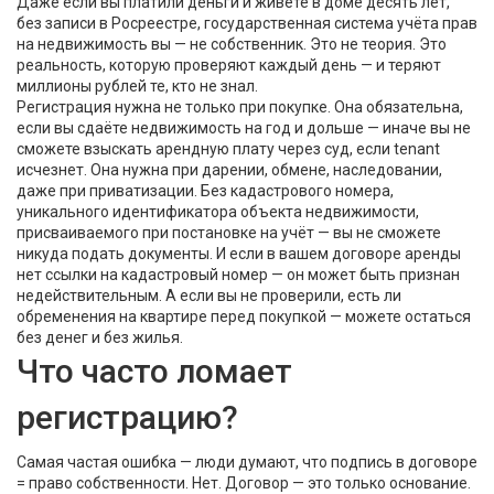
Даже если вы платили деньги и живёте в доме десять лет,
без записи в
Росреестре
,
государственная система учёта прав
на недвижимость
вы — не собственник. Это не теория. Это
реальность, которую проверяют каждый день — и теряют
миллионы рублей те, кто не знал.
Регистрация нужна не только при покупке. Она обязательна,
если вы сдаёте недвижимость на год и дольше — иначе вы не
сможете взыскать арендную плату через суд, если tenant
исчезнет. Она нужна при дарении, обмене, наследовании,
даже при приватизации. Без
кадастрового номера
,
уникального идентификатора объекта недвижимости,
присваиваемого при постановке на учёт
— вы не сможете
никуда подать документы. И если в вашем договоре аренды
нет ссылки на кадастровый номер — он может быть признан
недействительным. А если вы не проверили, есть ли
обременения на квартире перед покупкой — можете остаться
без денег и без жилья.
Что часто ломает
регистрацию?
Самая частая ошибка — люди думают, что подпись в договоре
= право собственности. Нет. Договор — это только основание.