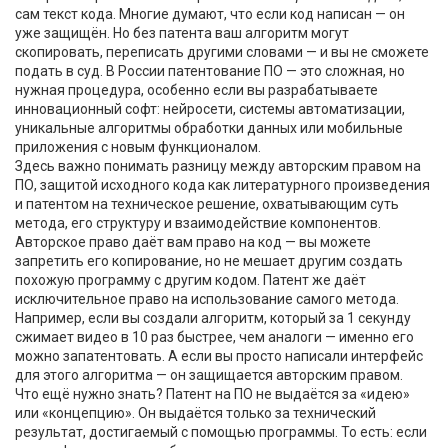
сам текст кода. Многие думают, что если код написан — он
уже защищён. Но без патента ваш алгоритм могут
скопировать, переписать другими словами — и вы не сможете
подать в суд.
В России патентование ПО — это сложная, но
нужная процедура, особенно если вы разрабатываете
инновационный софт: нейросети, системы автоматизации,
уникальные алгоритмы обработки данных или мобильные
приложения с новым функционалом.
Здесь важно понимать разницу между
авторским правом на
ПО
,
защитой исходного кода как литературного произведения
и
патентом на техническое решение
,
охватывающим суть
метода, его структуру и взаимодействие компонентов
.
Авторское право даёт вам право на код — вы можете
запретить его копирование, но не мешает другим создать
похожую программу с другим кодом. Патент же даёт
исключительное право на использование самого метода.
Например, если вы создали алгоритм, который за 1 секунду
сжимает видео в 10 раз быстрее, чем аналоги — именно его
можно запатентовать. А если вы просто написали интерфейс
для этого алгоритма — он защищается авторским правом.
Что ещё нужно знать? Патент на ПО не выдаётся за «идею»
или «концепцию». Он выдаётся только за технический
результат, достигаемый с помощью программы. То есть: если