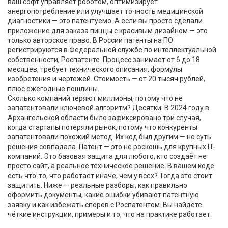
ваш софт управляет роботом, оптимизирует
энергопотребление или улучшает точность медицинской
диагностики — это патентуемо. А если вы просто сделали
приложение для заказа пиццы с красивым дизайном — это
только авторское право. В России патенты на ПО
регистрируются в
Федеральной службе по интеллектуальной
собственности
,
Роспатенте
. Процесс занимает от 6 до 18
месяцев, требует технического описания, формулы
изобретения и чертежей. Стоимость — от 20 тысяч рублей,
плюс ежегодные пошлины.
Сколько компаний теряют миллионы, потому что не
запатентовали ключевой алгоритм? Десятки. В 2024 году в
Архангельской области было зафиксировано три случая,
когда стартапы потеряли рынок, потому что конкуренты
запатентовали похожий метод. Их код был другим — но суть
решения совпадала. Патент — это не роскошь для крупных IT-
компаний. Это базовая защита для любого, кто создаёт не
просто сайт, а реальное техническое решение. В вашем коде
есть что-то, что работает иначе, чем у всех? Тогда это стоит
защитить. Ниже — реальные разборы, как правильно
оформить документы, какие ошибки убивают патентную
заявку и как избежать споров с Роспатентом. Вы найдёте
чёткие инструкции, примеры и то, что на практике работает.