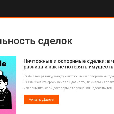
льность сделок
Ничтожные и оспоримые сделки: в 
разница и как не потерять имуществ
Разбираем разницу между ничтожными и оспоримыми сде
ГК РФ. Узнайте сроки исковой давности, примеры из прак
как защитить свои договоры от признания недействител
Читать Далее