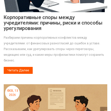
Корпоративные споры между
учредителями: причины, риски и способы
урегулирования
Разбираем причины корпоративных конфликтов между
учредителями: от финансовых разногласий до ошибок в уставе.
Рассказываем, как урегулировать споры через переговоры,
медиацию или суд, и какие меры профилактики помогут сохранить
бизнес.
Читать Далее
ФЕВ, 13
2026