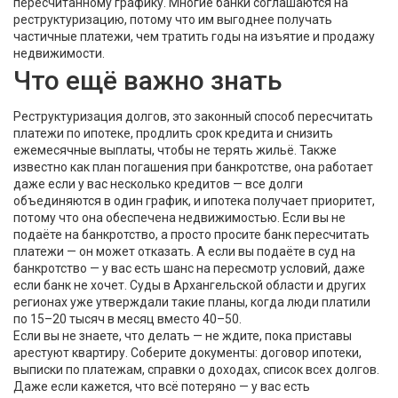
пересчитанному графику. Многие банки соглашаются на
реструктуризацию, потому что им выгоднее получать
частичные платежи, чем тратить годы на изъятие и продажу
недвижимости.
Что ещё важно знать
Реструктуризация долгов
,
это законный способ пересчитать
платежи по ипотеке, продлить срок кредита и снизить
ежемесячные выплаты, чтобы не терять жильё
. Также
известно как
план погашения при банкротстве
, она работает
даже если у вас несколько кредитов — все долги
объединяются в один график, и ипотека получает приоритет,
потому что она обеспечена недвижимостью.
Если вы не
подаёте на банкротство, а просто просите банк пересчитать
платежи — он может отказать. А если вы подаёте в суд на
банкротство — у вас есть шанс на пересмотр условий, даже
если банк не хочет. Суды в Архангельской области и других
регионах уже утверждали такие планы, когда люди платили
по 15–20 тысяч в месяц вместо 40–50.
Если вы не знаете, что делать — не ждите, пока приставы
арестуют квартиру. Соберите документы: договор ипотеки,
выписки по платежам, справки о доходах, список всех долгов.
Даже если кажется, что всё потеряно — у вас есть