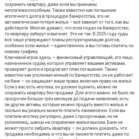
сохранить квартиру, даже если вы признаны
неплатёжеспособным
. Также известно как
погашение
ипотечного долга в процедуре банкротства
, это не
автоматическая потеря жилья — всё зависит от того, как вы
действуете.
Многие думают, что если подал на банкротство,
то квартиру заберут и выгонят. Это не так. В 2025 году суды
всё чаще утверждают планы реструктуризации долгов,
особенно если жильё — единственное, и вы готовы платить по
новому графику.
Ключевой игрок здесь —
финансовый управляющий
,
это лицо,
назначенное судом, которое управляет вашими активами,
проверяет долги и предлагает план погашения
. Также
известно как
уполномоченный по банкротству
, он не работает
на банк — он защищает ваши права, включая право на жильё.
Если у вас есть ипотека, он должен оценить, можно ли
сохранить квартиру без продажи. Для этого важно: не было ли
просрочек больше трёх месяцев до подачи заявления, есть
ли другие активы, которые можно продать вместо жилья, и
сколько вы реально можете платить ежемесячно. Если вы
платили ипотеку регулярно, даже с просрочками, но не
уклонялись, шансы на сохранение жилья высоки.
Банк не
может просто забрать квартиру — он должен доказать, что
продажа необходима, и что вы не сможете платить даже по