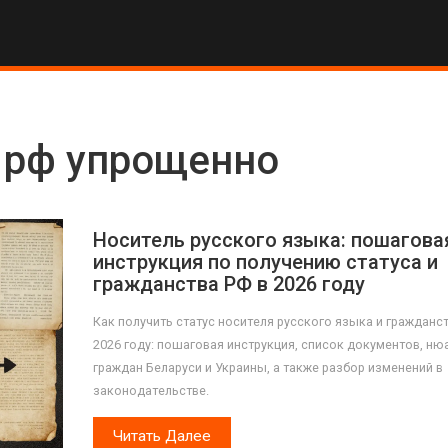
 рф упрощенно
Носитель русского языка: пошагова
инструкция по получению статуса и
гражданства РФ в 2026 году
Как получить статус носителя русского языка и гражданс
2026 году: пошаговая инструкция, список документов, ню
граждан Беларуси и Украины, а также разбор изменений в
законодательстве.
Читать Далее