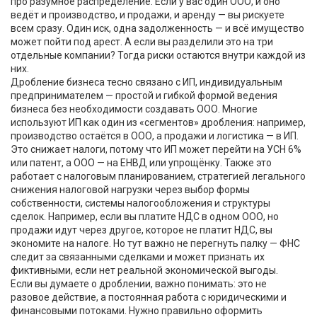
про разумное распределение. Если у вас один ООО, и оно
ведёт и производство, и продажи, и аренду — вы рискуете
всем сразу. Один иск, одна задолженность — и всё имущество
может пойти под арест. А если вы разделили это на три
отдельные компании? Тогда риски остаются внутри каждой из
них.
Дробление бизнеса тесно связано с
ИП
,
индивидуальным
предпринимателем — простой и гибкой формой ведения
бизнеса без необходимости создавать ООО
. Многие
используют ИП как один из «сегментов» дробления: например,
производство остаётся в ООО, а продажи и логистика — в ИП.
Это снижает налоги, потому что ИП может перейти на УСН 6%
или патент, а ООО — на ЕНВД или упрощёнку. Также это
работает с
налоговым планированием
,
стратегией легального
снижения налоговой нагрузки через выбор формы
собственности, системы налогообложения и структуры
сделок
. Например, если вы платите НДС в одном ООО, но
продажи идут через другое, которое не платит НДС, вы
экономите на налоге. Но тут важно не перегнуть палку — ФНС
следит за связанными сделками и может признать их
фиктивными, если нет реальной экономической выгоды.
Если вы думаете о дроблении, важно понимать: это не
разовое действие, а постоянная работа с юридическими и
финансовыми потоками. Нужно правильно оформить