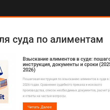
ля суда по алиментам
Взыскание алиментов в суде: пошаг
инструкция, документы и сроки (202
2026)
Пошаговая инструкция по взысканию алиментов в суде в 
2026 годах. Сравнение судебного приказа и искового
производства, список необходимых документов, расчет 
и ответы на частые вопросы.
Читать Далее