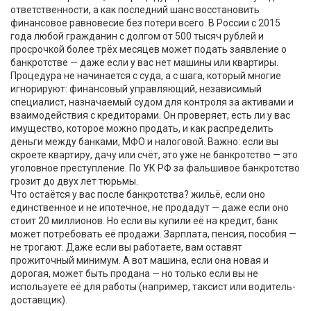
ответственности, а как последний шанс восстановить
финансовое равновесие без потери всего.
В России с 2015
года любой гражданин с долгом от 500 тысяч рублей и
просрочкой более трёх месяцев может подать заявление о
банкротстве — даже если у вас нет машины или квартиры.
Процедура не начинается с суда, а с шага, который многие
игнорируют:
финансовый управляющий
,
независимый
специалист, назначаемый судом для контроля за активами и
взаимодействия с кредиторами
. Он проверяет, есть ли у вас
имущество, которое можно продать, и как распределить
деньги между банками, МФО и налоговой. Важно: если вы
скроете квартиру, дачу или счёт, это уже не банкротство — это
уголовное преступление. По УК РФ за фальшивое банкротство
грозит до двух лет тюрьмы.
Что остаётся у вас после банкротства?
жильё
,
если оно
единственное и не ипотечное, не продадут — даже если оно
стоит 20 миллионов
. Но если вы купили её на кредит, банк
может потребовать её продажи. Зарплата, пенсия, пособия —
не трогают. Даже если вы работаете, вам оставят
прожиточный минимум. А вот машина, если она новая и
дорогая, может быть продана — но только если вы не
используете её для работы (например, таксист или водитель-
доставщик).