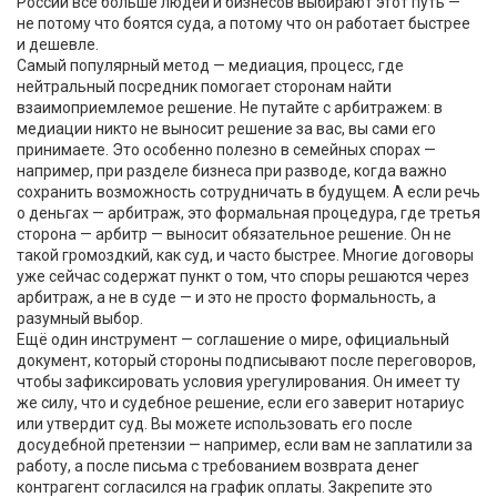
России всё больше людей и бизнесов выбирают этот путь —
не потому что боятся суда, а потому что он работает быстрее
и дешевле.
Самый популярный метод —
медиация
,
процесс, где
нейтральный посредник помогает сторонам найти
взаимоприемлемое решение
. Не путайте с арбитражем: в
медиации никто не выносит решение за вас, вы сами его
принимаете
. Это особенно полезно в семейных спорах —
например, при разделе бизнеса при разводе, когда важно
сохранить возможность сотрудничать в будущем. А если речь
о деньгах —
арбитраж
,
это формальная процедура, где третья
сторона — арбитр — выносит обязательное решение
. Он не
такой громоздкий, как суд, и часто быстрее
. Многие договоры
уже сейчас содержат пункт о том, что споры решаются через
арбитраж, а не в суде — и это не просто формальность, а
разумный выбор.
Ещё один инструмент —
соглашение о мире
,
официальный
документ, который стороны подписывают после переговоров,
чтобы зафиксировать условия урегулирования
. Он имеет ту
же силу, что и судебное решение, если его заверит нотариус
или утвердит суд
. Вы можете использовать его после
досудебной претензии — например, если вам не заплатили за
работу, а после письма с требованием возврата денег
контрагент согласился на график оплаты. Закрепите это