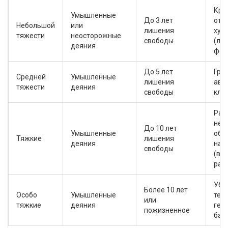
Кра
Умышленные
До 3 лет
отя
Небольшой
или
лишения
хул
тяжести
неосторожные
свободы
(ле
деяния
фор
До 5 лет
Граб
Средней
Умышленные
лишения
авт
тяжести
деяния
свободы
кле
Раз
нез
До 10 лет
Умышленные
обо
Тяжкие
лишения
деяния
нар
свободы
(в 
раз
Уби
Более 10 лет
Особо
Умышленные
тер
или
тяжкие
деяния
ген
пожизненное
бан