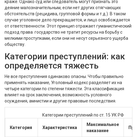
краже. Однако суд или следователь могут признать это
деяние малозначительным, если нет других отягчающих
обстоятельств (рецидива, групповой формы и т.д.). В таком
случае уголовное дело прекращается, и лицо освобождается
от ответственности. Этот принцип отражает гуманистический
подход права: государство не тратит ресурсы на борьбу с
мелкими проступками, если они не несут серьезного ущерба
обществу.
Категории преступлений: как
определяется тяжесть
Не все преступления одинаково опасны. Чтобы правильно
применять наказание, Уголовный кодекс разделяет их на
четыре категории по степени тяжести. Эта классификация
влияет на срок заключения, возможность условного
осуждения, амнистии и другие правовые последствия.
Категории преступлений по ст. 15 УК РФ
Максимальное
Категория
Характеристика
При
наказание