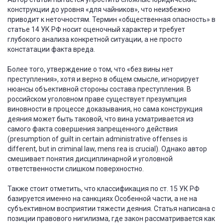
конструкции до уровня «для чайников», что неизбежно
приводит к неточностям. Термин «общественная опасность» в
статье 14 УК РФ носит оценочный характер и требует
глубокого анализа конкретной ситуации, а не просто
констатации факта вреда.
Более того, утверждение о том, что «без вины нет
преступления», хотя и верно в общем смысле, игнорирует
нюансы объективной стороны состава преступления. В
российском уголовном праве существует презумпция
виновности в процессе доказывания, но сама конструкция
деяния может быть таковой, что вина усматривается из
самого факта совершения запрещенного действия
(presumption of guilt in certain administrative offenses is
different, but in criminal law, mens rea is crucial). Однако автор
смешивает понятия дисциплинарной и уголовной
ответственности слишком поверхностно.
Также стоит отметить, что классификация по ст. 15 УК РФ
базируется именно на санкциях Особенной части, а не на
субъективном восприятии тяжести деяния. Статья написана с
позиции правового нигилизма, где закон рассматривается как