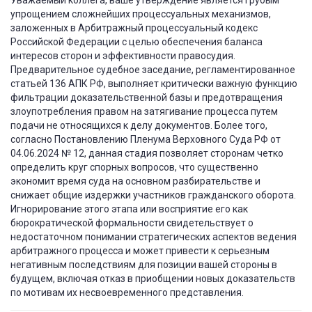
Уважаемый коллега, ваше утверждение является грубым
упрощением сложнейших процессуальных механизмов,
заложенных в Арбитражный процессуальный кодекс
Российской Федерации с целью обеспечения баланса
интересов сторон и эффективности правосудия.
Предварительное судебное заседание, регламентированное
статьей 136 АПК РФ, выполняет критически важную функцию
фильтрации доказательственной базы и предотвращения
злоупотребления правом на затягивание процесса путем
подачи не относящихся к делу документов. Более того,
согласно Постановлению Пленума Верховного Суда РФ от
04.06.2024 № 12, данная стадия позволяет сторонам четко
определить круг спорных вопросов, что существенно
экономит время суда на основном разбирательстве и
снижает общие издержки участников гражданского оборота.
Игнорирование этого этапа или восприятие его как
бюрократической формальности свидетельствует о
недостаточном понимании стратегических аспектов ведения
арбитражного процесса и может привести к серьезным
негативным последствиям для позиции вашей стороны в
будущем, включая отказ в приобщении новых доказательств
по мотивам их несвоевременного представления.