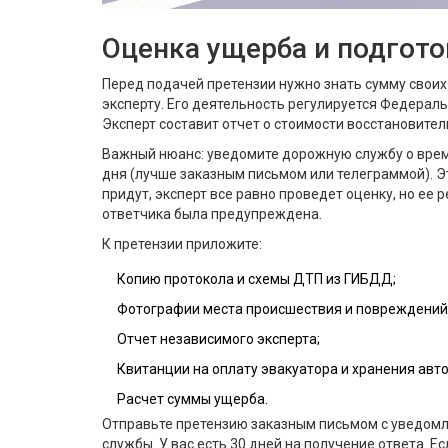
Оценка ущерба и подгот
Перед подачей претензии нужно знать сумму своих
эксперту. Его деятельность регулируется Федерал
Эксперт составит отчет о стоимости восстановител
Важный нюанс: уведомите дорожную службу о врем
дня (лучше заказным письмом или телеграммой). Эт
придут, эксперт все равно проведет оценку, но ее 
ответчика была предупреждена.
К претензии приложите:
Копию протокола и схемы ДТП из ГИБДД;
Фотографии места происшествия и повреждений
Отчет независимого эксперта;
Квитанции на оплату эвакуатора и хранения авто
Расчет суммы ущерба.
Отправьте претензию заказным письмом с уведомл
службы. У вас есть 30 дней на получение ответа. Ес