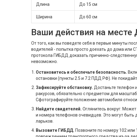
Длина
До 15 см
Ширина
До 60 см
Ваши действия на месте 
От того, как вы поведете себя в первые минуты пос
водителей - попытка просто доехать до дома или С
протокола ГИБДД доказать причинно-следственную
невозможно.
Остановитесь и обеспечьте безопасность.
Вклю
остановки (пункты 2.5 и 7.2 ПДД РФ). Не покидай
Зафиксируйте обстановку.
Достаньте телефон и
ракурсов, обязательно с предметом для масштаба
Сфотографируйте положение автомобиля относи
Найдите свидетелей.
Оглянитесь вокруг. Может 
и номера телефонов очевидцев. Это могут быть 
ларьков.
Вызовите ГИБДД.
Позвоните по номеру 102 или 
повреждением транспортного средства из-за де