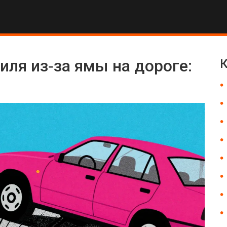
ля из‑за ямы на дороге:
К