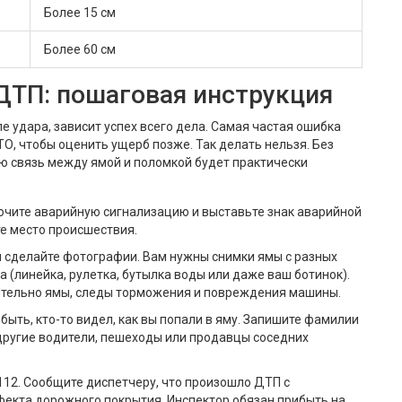
Более 15 см
Более 60 см
ДТП: пошаговая инструкция
ле удара, зависит успех всего дела. Самая частая ошибка
ТО, чтобы оценить ущерб позже. Так делать нельзя. Без
 связь между ямой и поломкой будет практически
чите аварийную сигнализацию и выставьте знак аварийной
те место происшествия.
 сделайте фотографии. Вам нужны снимки ямы с разных
 (линейка, рулетка, бутылка воды или даже ваш ботинок).
тельно ямы, следы торможения и повреждения машины.
быть, кто-то видел, как вы попали в яму. Запишите фамилии
другие водители, пешеходы или продавцы соседних
112. Сообщите диспетчеру, что произошло ДТП с
фекта дорожного покрытия. Инспектор обязан прибыть на