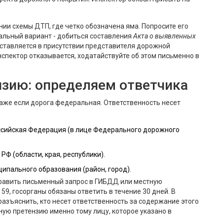
нии схемы ДТП, где четко обозначена яма. Попросите его
альный вариант - добиться составления
Акта о выявленных
оставляется в присутствии представителя дорожной
нспектор отказывается, ходатайствуйте об этом письменно в
нзию: определяем ответчика
аже если дорога федеральная. Ответственность несет
ссийская Федерация (в лице Федерального дорожного
Ф (области, края, республики).
пального образования (район, город).
править письменный запрос в ГИБДД или местную
9, госорганы обязаны ответить в течение 30 дней. В
разъяснить, кто несет ответственность за содержание этого
ную претензию именно тому лицу, которое указано в