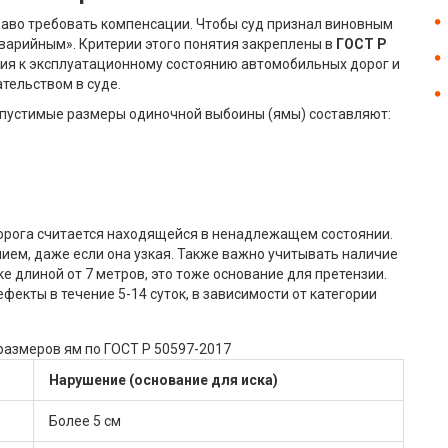
раво требовать компенсации. Чтобы суд признал виновным
варийным». Критерии этого понятия закреплены в
ГОСТ Р
ия к эксплуатационному состоянию автомобильных дорог и
ательством в суде.
допустимые размеры одиночной выбоины (ямы) составляют:
дорога считается находящейся в ненадлежащем состоянии.
нием, даже если она узкая. Также важно учитывать наличие
ке длиной от 7 метров, это тоже основание для претензии.
екты в течение 5-14 суток, в зависимости от категории
азмеров ям по ГОСТ Р 50597-2017
Нарушение (основание для иска)
Более 5 см