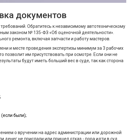
овка документов
 требований. Обратитесь к независимому автотехническому
ьным законом № 135-ФЗ «Об оценочной деятельности».
ьного ремонта, включая запчасти и работу мастеров.
ени и месте проведения экспертизы минимум за 3 рабочих
о позволит им присутствовать при осмотре. Если они не
результаты будут иметь больший вес в суде, так как сторона
;
 (если были);
ением о вручении на адрес администрации или дорожной
ли денег не прислали или пришел отказ - пора идти в суд.