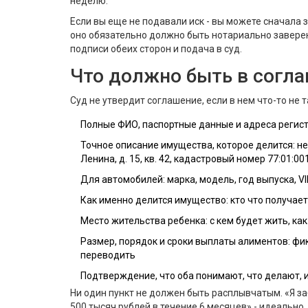
неделю.
Если вы еще не подавали иск - вы можете сначала
оно обязательно должно быть нотариально заверено.
подписи обеих сторон и подача в суд.
Что должно быть в согла
Суд не утвердит соглашение, если в нем что-то не 
Полные ФИО, паспортные данные и адреса регис
Точное описание имущества, которое делится: не п
Ленина, д. 15, кв. 42, кадастровый номер 77:01:0
Для автомобилей: марка, модель, год выпуска, VI
Как именно делится имущество: кто что получает,
Место жительства ребенка: с кем будет жить, ка
Размер, порядок и сроки выплаты алиментов: фик
переводить
Подтверждение, что оба понимают, что делают, 
Ни один пункт не должен быть расплывчатым. «Я заб
500 тысяч рублей в течение 6 месяцев» - идеально.