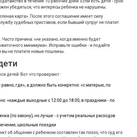
одатайство в течение 10 рабочих дней. Если есть дети - срок
лжен убедиться, что интересы ребенка не нарушены.
зеленая карта». После этого соглашение имеет силу
службу судебных приставов, если бывший супруг не платит
. Часто причина: «не указано, когда именно будет
житочного минимума». Исправьте ошибки - и подайте
 и вы не платите новые пошлины.
дети
ся детей. Вот что проверяют:
равно, где», а должно быть конкретно: «с матерью, по
но: «каждые выходные с 12:00 до 18:00, в праздники - по
нка (по закону), но лучше - с учетом реальных расходов
 лечение, школьные поездки
кт об общении с ребенком составлен так плохо, что суд его