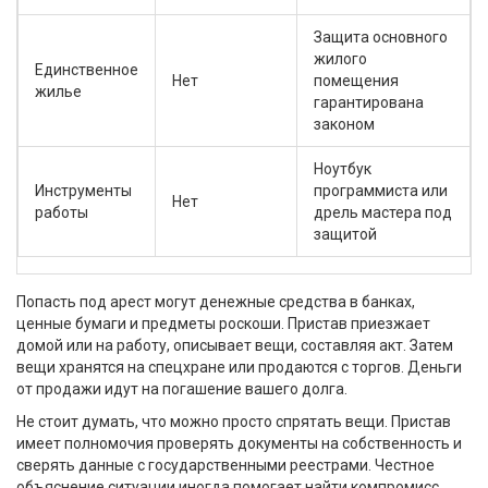
Защита основного
жилого
Единственное
Нет
помещения
жилье
гарантирована
законом
Ноутбук
Инструменты
программиста или
Нет
работы
дрель мастера под
защитой
Попасть под арест могут денежные средства в банках,
ценные бумаги и предметы роскоши. Пристав приезжает
домой или на работу, описывает вещи, составляя акт. Затем
вещи хранятся на спецхране или продаются с торгов. Деньги
от продажи идут на погашение вашего долга.
Не стоит думать, что можно просто спрятать вещи. Пристав
имеет полномочия проверять документы на собственность и
сверять данные с государственными реестрами. Честное
объяснение ситуации иногда помогает найти компромисс.