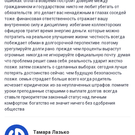
ошибках. оплата вовремя построит доверие между
гражданином и государством. никто не любит убегать от
обязательств. это делает вас ненадёжным в глазах соседей
тоже. финансовая ответственность отражает вашу
внутреннюю силу и дисциплину. избегание коллекторских
офицеров тратит время энергию деньги. которые можно
потратить на реальное улучшение жизни. честность всегда
побеждает обман в долгосрочной перспективе. поэтому
урегулируйте долги рано. прежде чем проценты вырастут
огромные. никогда не игнорируйте официальную почту. думая
что проблема решит сама себя. реальность ударит жестко
позже. затем сожалеть о сделанных выборах. сегодня лучше
потерять достоинство сейчас. чем будущую безопасность
позже. семья страдает больше всего когда родитель
исчезает юридически. из-за неуплаченных штрафов. помните
уроки преподанные старшими о выплате долгов. всегда
ставьте приоритетом законный статус над личным
комфортом. богатство не значит ничего без одобрения
общества
Тамара Лазько