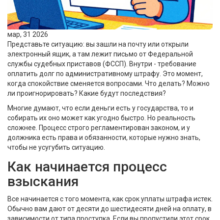
мар, 31 2026
Представьте ситуацию: вы зашли на почту или открыли
электронный ящик, а там лежит письмо от
Федеральной
службы судебных приставов
(
ФССП
). Внутри - требование
оплатить долг по административному штрафу. Это момент,
когда спокойствие сменяется вопросами. Что делать? Можно
ли проигнорировать? Какие будут последствия?
Многие думают, что если деньги есть у государства, то и
собирать их оно может как угодно быстро. Но реальность
сложнее. Процесс строго регламентирован законом, и у
должника есть права и обязанности, которые нужно знать,
чтобы не усугубить ситуацию.
Как начинается процесс
взыскания
Все начинается с того момента, как срок уплаты штрафа истек.
Обычно вам дают от десяти до шестидесяти дней на оплату, в
зависимости от типа проступка. Если вы пропустили этот срок