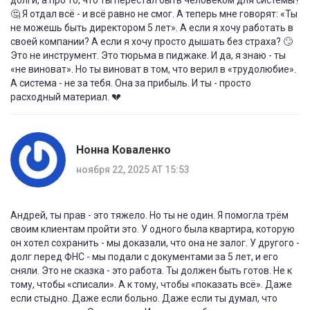
долги, а про то, что ты перестал быть человеком для системы?
🤔 Я отдал всё - и всё равно не смог. А теперь мне говорят: «Ты
не можешь быть директором 5 лет». А если я хочу работать в
своей компании? А если я хочу просто дышать без страха? 🙄
Это не инструмент. Это тюрьма в пиджаке. И да, я знаю - ты
«не виноват». Но ты виноват в том, что верил в «трудолюбие».
А система - не за тебя. Она за прибыль. И ты - просто
расходный материал. 💔
Нонна Коваленко
ноября 22, 2025 AT 15:53
Андрей, ты прав - это тяжело. Но ты не один. Я помогла трём
своим клиентам пройти это. У одного была квартира, которую
он хотел сохранить - мы доказали, что она не залог. У другого -
долг перед ФНС - мы подали с документами за 5 лет, и его
сняли. Это не сказка - это работа. Ты должен быть готов. Не к
тому, чтобы «списали». А к тому, чтобы «показать всё». Даже
если стыдно. Даже если больно. Даже если ты думал, что