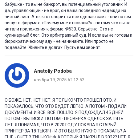
бабушке - то вы не банкрот, вы потенциальный уголовник. И
да, управляющий - не враг, он ваша последняя надежда на
чистый лист. А те, кто говорит «я всё сделаю сам» - они потом
пишут в форумах: «Почему мне отказали?» - потому что вы не
читали приложения к форме №530. Серьёзно. Это не
кулинарный блог. Это арбитражный суд. И если вы не готовы к
бюрократическому аду - не начинайте. Или просто не
подавайте. Живите в долгах. Пусть вам звонят.
Anatoliy Podoba
ноября 19, 2025 AT 12:52
О БОЖЕ, НЕТ. НЕТ. НЕТ. Я ТОЛЬКО ЧТО ПРОШЁЛ ЭТО. И
ПОКАЗАЛОСЬ, ЧТО ЭТО БУДЕТ ЛЕГКО. А ПОТОМ - ПОДАЛИ
ДОКУМЕНТЫ. И ВСЁ. ВСЁ. ПОШЛО. Я ПОДОЖДАЛ 45 ДНЕЙ.
ПОТОМ - ВЫПИСКИ. ПОТОМ - ПРОВЕРКА СДЕЛОК ЗА ПЯТЬ
ЛЕТ. Я ПОНИМАЛ, ЧТО В 2020 ГОДУ ПОКУПАЛ СТАРЫЙ
ПРИНТЕР ЗА 18 ТЫСЯЧ - И ЭТО БЫЛО НУЖНО ПОКАЗАТЬ? А
ЕЩЁ - СЧЁТ В ТИНЬКОФФ, КОТОРЫЙ Я ЗАКРЫЛ В 2022? НЕТ. Я